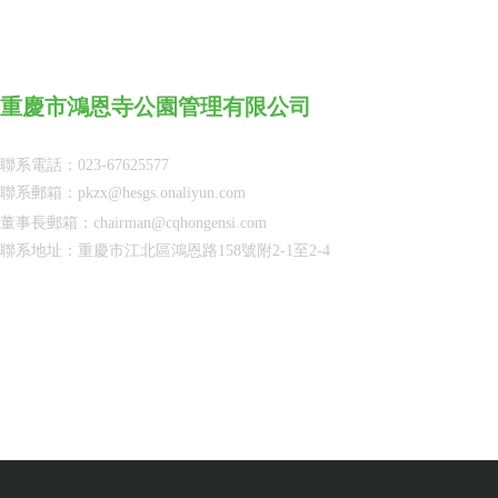
重慶市鴻恩寺公園管理有限公司
聯系電話：023-67625577
聯系郵箱：pkzx@hesgs.onaliyun.com
董事長
郵箱：chairman@cqhongensi.com
聯系地址：重慶市江北區鴻恩路158號附2-1至2-4