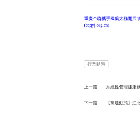
重慶企聯攜手國藥太極開展“
(cqqyj.org.cn)
行業動態
上一篇
系統性管理抓服務
下一篇
【黨建動態】江