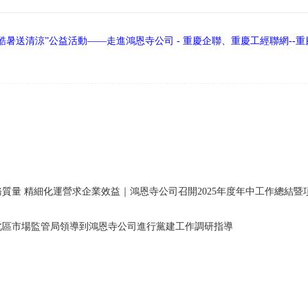
酷暑送清涼”公益活動——走進鴻恩寺公司 - 重慶企聯、重慶工經聯網--
質量 精細化運營求企業效益｜鴻恩寺公司召開2025年度年中工作總結暨
北區市場監管局領導到鴻恩寺公司進行黨建工作調研指導