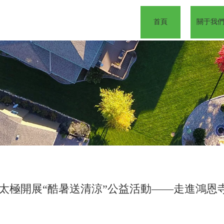
司
首頁
關于我
太極開展“酷暑送清涼”公益活動——走進鴻恩