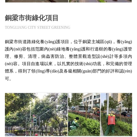
銅梁市街綠化項目
TONGLIANG CITY STREET GREENING
銅梁市街道路綠化養(yǎng)護項目，位于銅梁主城區(qū)，養(yǎng)
護內(nèi)容包括范圍內(nèi)綠地養(yǎng)護和行道樹的養(yǎng)護管
理、修剪、清理，病蟲害防治、整體景觀造型設(shè)計等多項內
(nèi)容。項目自進場以來，以扎實的技術(shù)功底，和完備的管理
體系，得到了領(lǐng)導(dǎo)及各級相關(guān)部門的好評和認(rèn)
可。