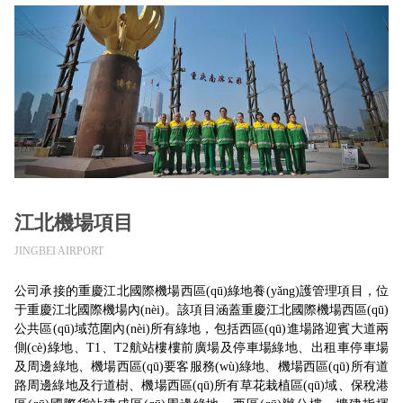
江北機場項目
JINGBEI AIRPORT
公司承接的重慶江北國際機場西區(qū)綠地養(yǎng)護管理項目，位
于重慶江北國際機場內(nèi)。該項目涵蓋重慶江北國際機場西區(qū)
公共區(qū)域范圍內(nèi)所有綠地，包括西區(qū)進場路迎賓大道兩
側(cè)綠地、T1、T2航站樓樓前廣場及停車場綠地、出租車停車場
及周邊綠地、機場西區(qū)要客服務(wù)綠地、機場西區(qū)所有道
路周邊綠地及行道樹、機場西區(qū)所有草花栽植區(qū)域、保稅港