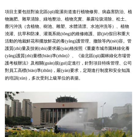
項目主要包括對渝北區(qū)龍溪街道進行植物修剪、病蟲害防治、植
物施肥、雜草清除、綠地整治、植物充實、暴露垃圾清除、松土、
塵污沖洗（含植物、樹池、雕塑、水體清漂、水池沖洗等）、植物
澆灌、抗旱和防凍、灌溉系統(tǒng)的維修維護、節(jié)假日和重大
活動的地栽鮮花和擺放鮮花的養(yǎng)護管理、撤除等內(nèi)容。管
護質(zhì)量及技術(shù)要求嚴(yán)格按照《重慶市城市園林綠化養
(yǎng)護質(zhì)量標(biāo)準(zhǔn)》、《渝北區(qū)園林綠化市場管
護考核辦法》及相關(guān)規(guī)定進行，針對項目特殊管理、公司
對員工高標(biāo)準(zhǔn)，嚴(yán)要求，定期進行制度和安全知識
的培訓(xùn)，多次受到上級單位的表揚。