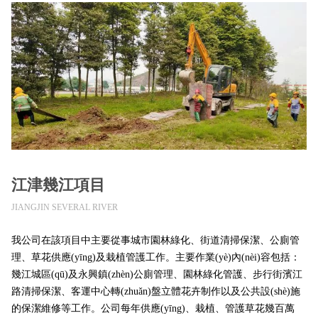
江津幾江項目
JIANGJIN SEVERAL RIVER
我公司在該項目中主要從事城市園林綠化、街道清掃保潔、公廁管
理、草花供應(yīng)及栽植管護工作。主要作業(yè)內(nèi)容包括：
幾江城區(qū)及永興鎮(zhèn)公廁管理、園林綠化管護、步行街濱江
路清掃保潔、客運中心轉(zhuǎn)盤立體花卉制作以及公共設(shè)施
的保潔維修等工作。公司每年供應(yīng)、栽植、管護草花幾百萬