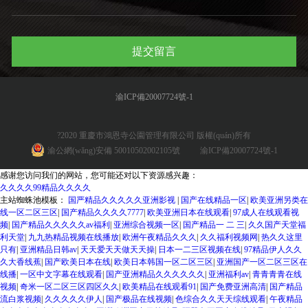
提交留言
渝ICP備20007724號-1
?2020 重慶市鴻恩寺公園管理有限公司 版權(quán)所有
‍ ‍
渝公網(wǎng)安備 50010502002105號
渝ICP備20007724號-1
感谢您访问我们的网站，您可能还对以下资源感兴趣：
久久久久99精品久久久久
主站蜘蛛池模板：
国严精品久久久久久亚洲影视
|
国产在线精品一区
|
欧美亚洲另类在
线一区二区三区
|
国产精品久久久久7777
|
欧美亚洲日本在线观看
|
97成人在线观看视
频
|
国产精品久久久久久av福利
|
亚洲综合视频一区
|
国产精品一 二 三
|
久久国产天堂福
利天堂
|
九九热精品视频在线播放
|
欧洲午夜精品久久久
|
久久福利视频网
|
热久久这里
只有
|
亚洲精品日韩av
|
天天爱天天做天天操
|
日本一二三区视频在线
|
97精品伊人久久
久大香线蕉
|
国产欧美日本在线
|
欧美日本韩国一区二区三区
|
亚洲国产一区二区三区在
线播
|
一区中文字幕在线观看
|
国产亚洲精品久久久久久久
|
亚洲福利av
|
青青青青在线
视频
|
奇米一区二区三区四区久久
|
欧美精品在线观看91
|
国产免费亚洲高清
|
国产精品
流白浆视频
|
久久久久久伊人
|
国产极品在线视频
|
色综合久久天天综线观看
|
午夜精品