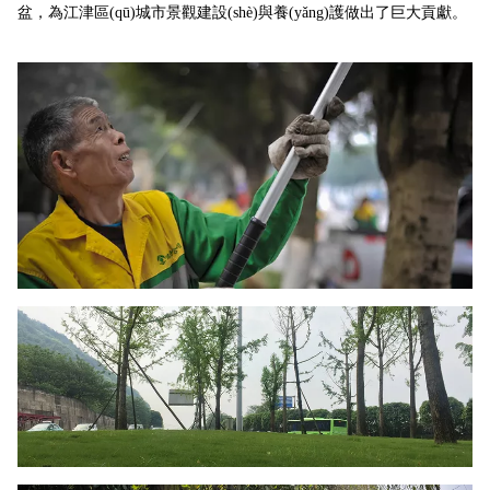
盆，為江津區(qū)城市景觀建設(shè)與養(yǎng)護做出了巨大貢獻。