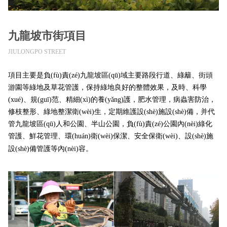
九龍坡市街項目
JIULONGPO STREET
項目主要是負(fù)責(zé)九龍坡區(qū)域主要路段行道、綠籬、街頭
游園等綠地及草花管護，保持綠地良好的整體效果，及時、科學
(xué)、規(guī)范、精細(xì)的養(yǎng)護，肥水管理，病蟲害防治，
修枝整形、綠地整潔衛(wèi)生，定期維護設(shè)施設(shè)備，并代
管九龍坡區(qū)人和公園、半山公園，負(fù)責(zé)公園內(nèi)綠化
管護、鮮花管理、環(huán)衛(wèi)保潔、安全保衛(wèi)、設(shè)施
設(shè)備管護等內(nèi)容。