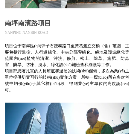
南坪南濱路項目
NANPING NANBIN ROAD
項目位于南岸區(qū)彈子石謙泰路口至黃葛渡立交橋（含）范圍，主
要包括行道樹、人行道綠化、中央分隔帶綠化、綠地及護坡綠化等
范圍內(nèi)植物的清潔、沖洗、修剪、松土、除草、施肥、防蟲
害、防旱、防凍、澆水、綠化設(shè)施檢查和維護等工作。
項目部憑著扎實的人員班底和過硬的技術(shù)儲備，多次為業(yè)主
單位提供切實可行的技術(shù)實施方案，所轄一標(biāo)段在多次考
核中均優(yōu)于其它標(biāo)段，得到業(yè)主單位的高度認(rèn)
可。