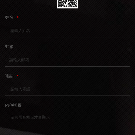
姓名
*
郵箱
電話
*
內(nèi)容