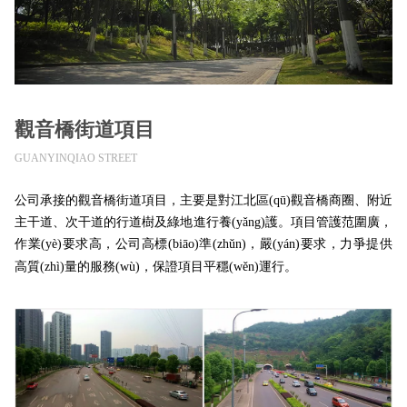
觀音橋街道項目
GUANYINQIAO STREET
公司承接的觀音橋街道項目，主要是對江北區(qū)觀音橋商圈、附近
主干道、次干道的行道樹及綠地進行養(yǎng)護。項目管護范圍廣，
作業(yè)要求高，公司高標(biāo)準(zhǔn)，嚴(yán)要求，力爭提供
高質(zhì)量的服務(wù)，保證項目平穩(wěn)運行。