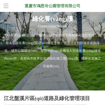
重慶市鴻恩寺公園管理有限公司
綠化養(yǎng)護
Green conservation
十年行業(yè)積淀，公司服務(wù)于各類城市園林綠化項目管護，擁
有各類綠化養(yǎng)護設(shè)備近千臺，管護項目包括城市道路綠
化、城市公園建設(shè)、居住小區(qū)及機場大型綠化養(yǎng)護等
內(nèi)容，長期為市政單位提供綠化施工養(yǎng)護、園林改造施工
等服務(wù)。
江北盤溪片區(qū)道路及綠化管理項目