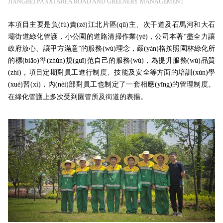
JIANGBEI PANXI AREA ROAD AND GREENERY MANAGEMENT
本項目主要是負(fù)責(zé)江北片區(qū)主、次干道及石馬河和大石
壩街道綠化管護，小公園的道路清掃作業(yè)，公司本著“盡全力讓
政府放心、讓甲方滿意”的服務(wù)理念，嚴(yán)格按照園林綠化所
的標(biāo)準(zhǔn)規(guī)范自己的服務(wù)，為提升服務(wù)品質
(zhì)，項目定期對員工進行制度、技能及安全等方面的培訓(xùn)學
(xué)習(xí)，內(nèi)部對員工也制定了一套相應(yīng)的管理制度。
在綠化管護上多次受到園管所及街道的表揚。