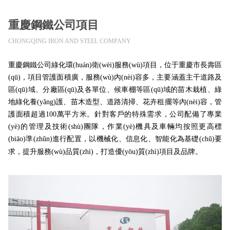
重慶鋼鐵公司項目
CHONGQING IRON AND STEEL COMPANY
重慶鋼鐵公司綠化環(huán)衛(wèi)服務(wù)項目，位于重慶市長壽區
(qū)，項目管護面積廣，服務(wù)內(nèi)容多，主要涵蓋主干道路及
區(qū)域、分廠區(qū)及各單位、候車棚等區(qū)域的苗木栽植、綠
地綠化養(yǎng)護、苗木造型、道路清掃、花卉租擺等內(nèi)容，管
護面積超過100萬平方米。針對客戶的特殊需求，公司配備了專業
(yè)的管理及技術(shù)團隊，作業(yè)機具及車輛均按照更高標
(biāo)準(zhǔn)進行配置，以機械化、信息化、智能化為基礎(chǔ)要
求，提升服務(wù)品質(zhì)，打造優(yōu)質(zhì)項目及品牌。